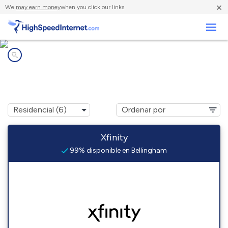
×
We
may earn money
when you click our links.
Negocios
Compañías de Internet en
Bellingham, MA
Xfinity
99% disponible en Bellingham