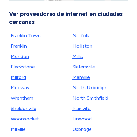
Ver proveedores de internet en ciudades
cercanas
Franklin Town
Norfolk
Franklin
Holliston
Mendon
Millis
Blackstone
Slatersville
Milford
Manville
Medway
North Uxbridge
Wrentham
North Smithfield
Sheldonville
Plainville
Woonsocket
Linwood
Millville
Uxbridge