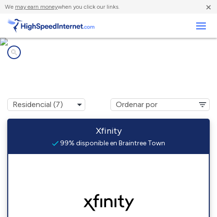
×
We
may earn money
when you click our links.
Negocios
Compañías de Internet en
Braintree Town, MA
Xfinity
99% disponible en Braintree Town