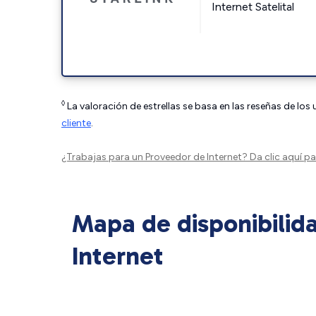
Internet Satelital
◊
La valoración de estrellas se basa en las reseñas de los
cliente
.
¿Trabajas para un Proveedor de Internet?
Da clic aquí
par
Mapa de disponibilid
Internet