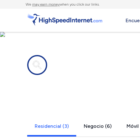
We
may earn money
when you click our links.
Encue
Compañías de Internet en
Gardner, M
Residencial (3)
Negocio (6)
Móvil 