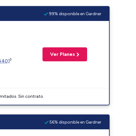
99% disponible en Gardner
Ver Planes
◊
2440)
imitados. Sin contrato.
56% disponible en Gardner