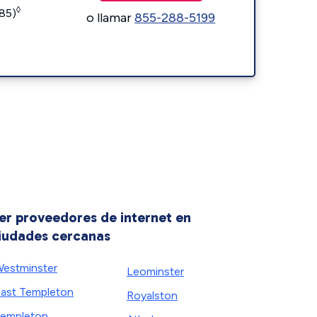
◊
185)
o llamar
855-288-5199
er proveedores de internet en
iudades cercanas
estminster
Leominster
ast Templeton
Royalston
empleton