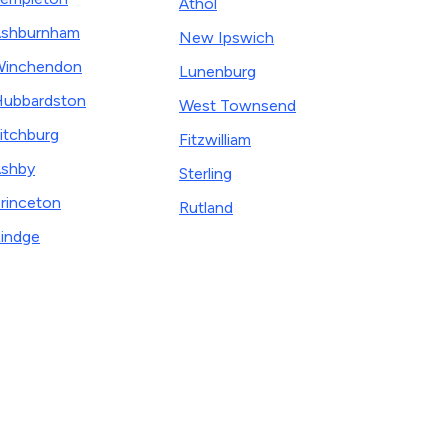
Athol
shburnham
New Ipswich
Winchendon
Lunenburg
ubbardston
West Townsend
itchburg
Fitzwilliam
shby
Sterling
rinceton
Rutland
indge