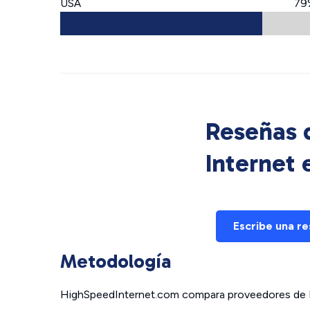
USA
79
Reseñas d
Internet
Escribe una r
Metodología
HighSpeedInternet.com compara proveedores de In