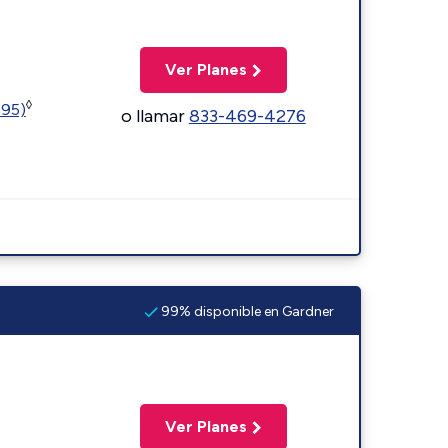
Ver Planes
◊
595)
o llamar
833-469-4276
99% disponible en Gardner
Ver Planes