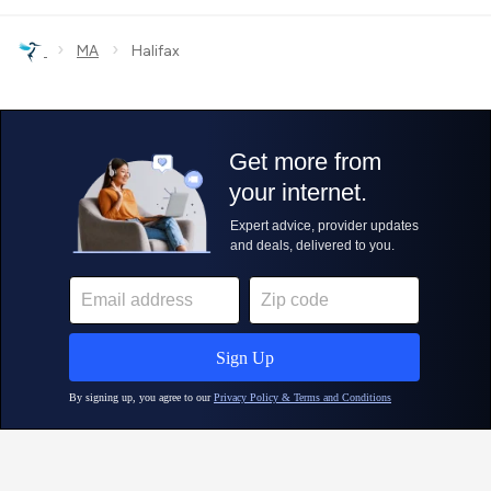
›
›
MA
Halifax