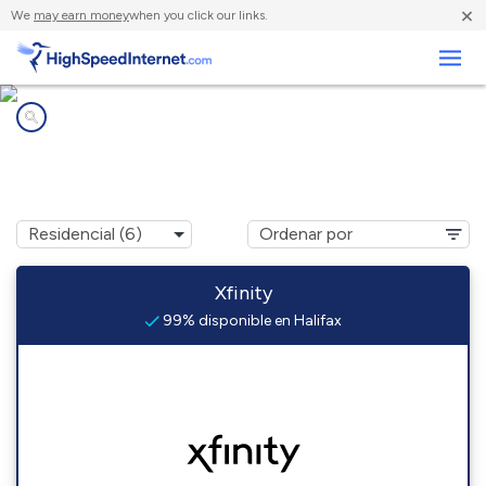
×
We
may earn money
when you click our links.
Negocios
Compañías de Internet en
Halifax, MA
Xfinity
99% disponible en Halifax