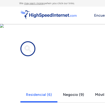
We
may earn money
when you click our links.
Encue
Compañías de Internet en
Lawrence, 
Residencial (6)
Negocio (9)
Móvil 