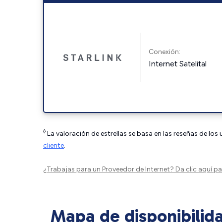
Conexión:
Internet Satelital
◊
La valoración de estrellas se basa en las reseñas de los
cliente
.
¿Trabajas para un Proveedor de Internet?
Da clic aquí
par
Mapa de disponibilid