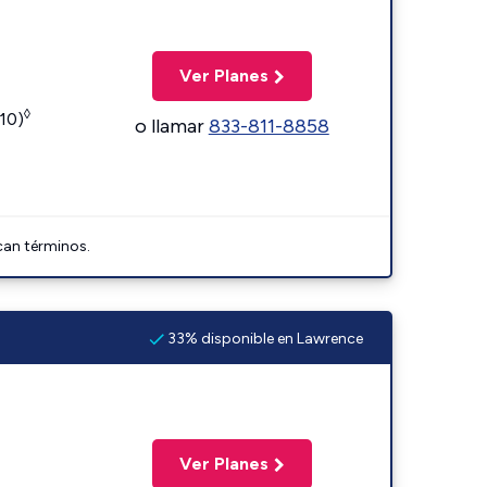
Ver Planes
◊
110)
o llamar
833-811-8858
can términos.
33% disponible en Lawrence
Ver Planes