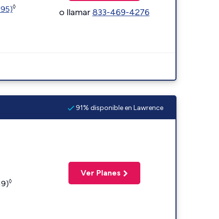
◊
595)
o llamar
833-469-4276
91% disponible en Lawrence
Ver Planes
◊
19)