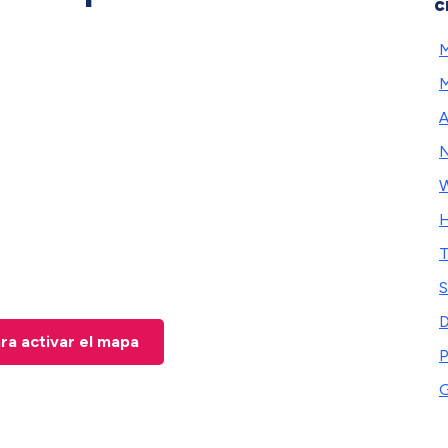
c
A
N
W
H
T
S
D
ara activar el mapa
P
G