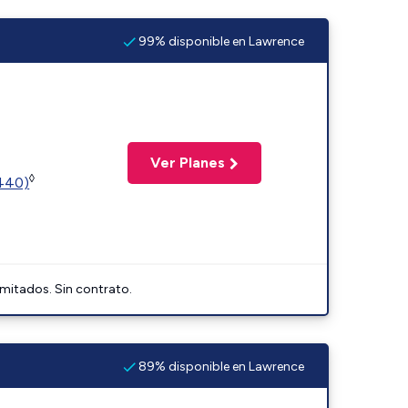
99% disponible en Lawrence
Ver Planes
◊
2440)
imitados. Sin contrato.
89% disponible en Lawrence