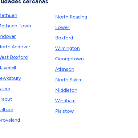
iudades cercanas
Methuen
North Reading
Methuen Town
Lowell
ndover
Boxford
orth Andover
Wilmington
est Boxford
Georgetown
averhill
Atkinson
ewksbury
North Salem
alem
Middleton
racut
Windham
elham
Plaistow
roveland