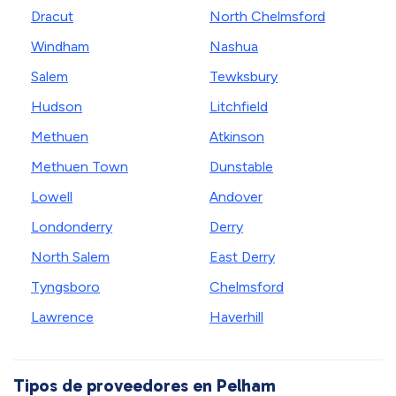
Dracut
North Chelmsford
Windham
Nashua
Salem
Tewksbury
Hudson
Litchfield
Methuen
Atkinson
Methuen Town
Dunstable
Lowell
Andover
Londonderry
Derry
North Salem
East Derry
Tyngsboro
Chelmsford
Lawrence
Haverhill
Tipos de proveedores en Pelham