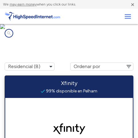
×
We
may earn money
when you click our links.
Negocios
Compañías de Internet en
Pelham, NH
Xfinity
99% disponible en Pelham