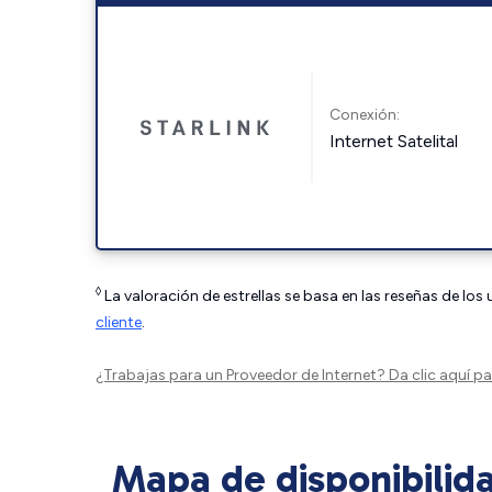
Conexión:
Internet Satelital
◊
La valoración de estrellas se basa en las reseñas de los
cliente
.
¿Trabajas para un Proveedor de Internet?
Da clic aquí
par
Mapa de disponibilid