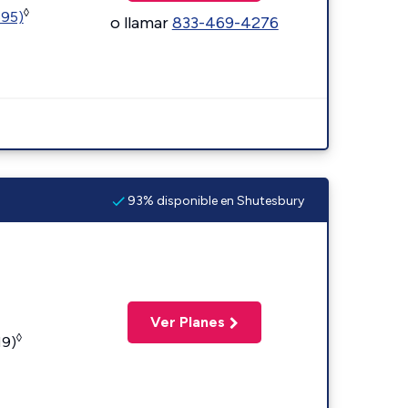
◊
595)
o llamar
833-469-4276
93% disponible en Shutesbury
Ver Planes
◊
19)