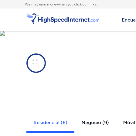
We
may earn money
when you click our links.
Encue
Compañías de Internet en
Shutesbury
Residencial (6)
Negocio (9)
Móvil 