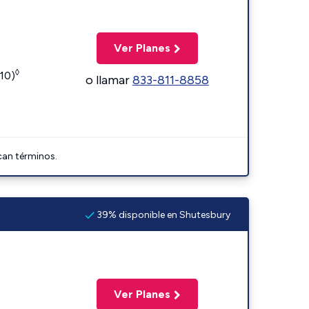
Ver Planes
◊
110)
o llamar
833-811-8858
can términos.
39% disponible en Shutesbury
Ver Planes