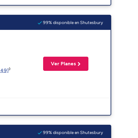
99% disponible en Shutesbury
Ver Planes
◊
449)
99% disponible en Shutesbury