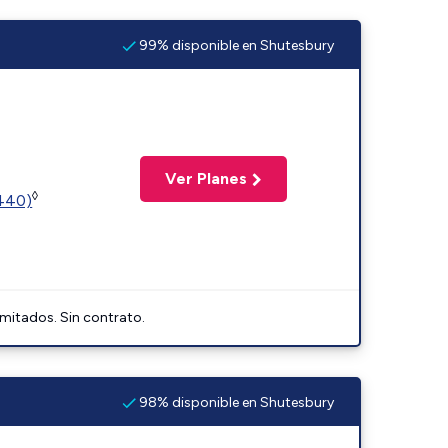
99% disponible en Shutesbury
Ver Planes
◊
2440)
imitados. Sin contrato.
98% disponible en Shutesbury