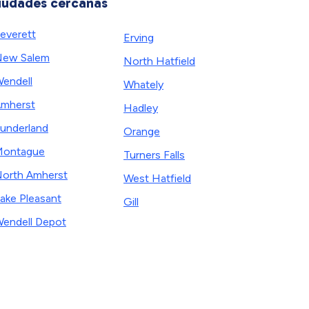
iudades cercanas
everett
Erving
ew Salem
North Hatfield
endell
Whately
mherst
Hadley
underland
Orange
Montague
Turners Falls
orth Amherst
West Hatfield
ake Pleasant
Gill
endell Depot