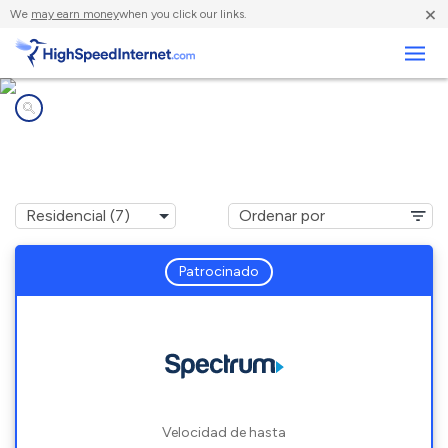
×
We
may earn money
when you click our links.
Negocios
Compañías de Internet en
South Barre, MA
Patrocinado
Velocidad de hasta