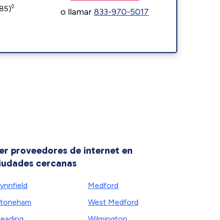
◊
185)
o llamar
833-970-5017
er proveedores de internet en
iudades cercanas
ynnfield
Medford
Stoneham
West Medford
eading
Wilmington