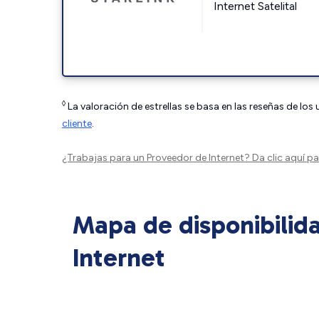
Internet Satelital
◊
La valoración de estrellas se basa en las reseñas de los
cliente
.
¿Trabajas para un Proveedor de Internet?
Da clic aquí
par
Mapa de disponibilid
Internet