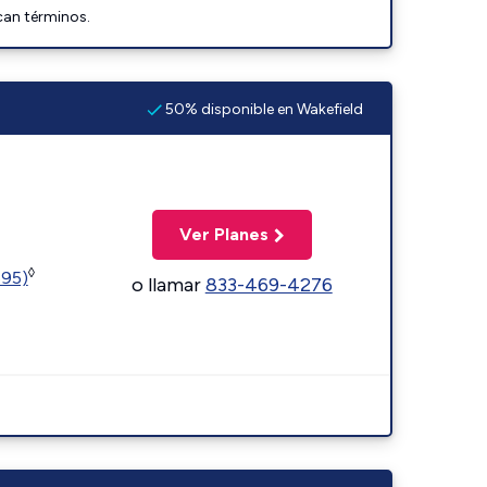
can términos.
50% disponible en Wakefield
Ver Planes
◊
595)
o llamar
833-469-4276