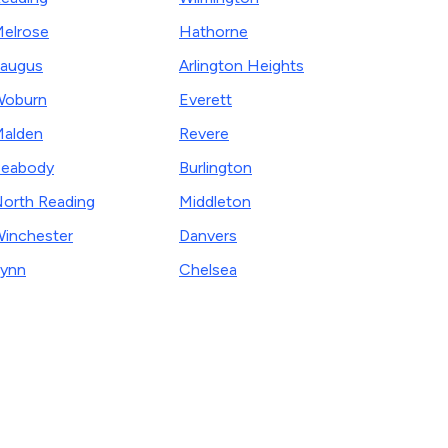
elrose
Hathorne
augus
Arlington Heights
Woburn
Everett
alden
Revere
eabody
Burlington
orth Reading
Middleton
inchester
Danvers
ynn
Chelsea