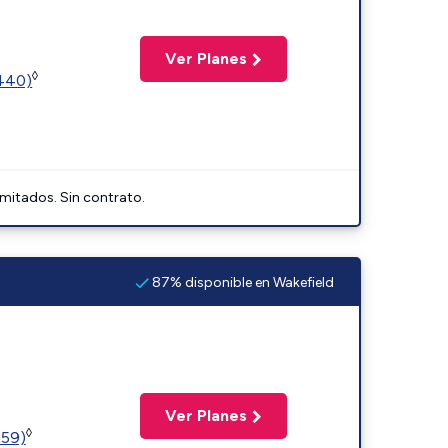
Ver Planes
◊
2440)
imitados. Sin contrato.
87% disponible en Wakefield
Ver Planes
◊
359)