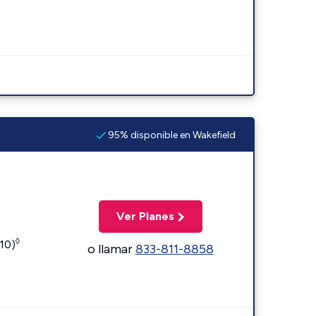
95% disponible en Wakefield
Ver Planes
◊
110)
o llamar
833-811-8858