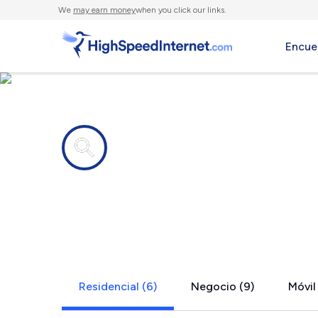
We
may earn money
when you click our links.
Encue
Compañías de Internet en
Wakefield,
Residencial (6)
Negocio (9)
Móvil 