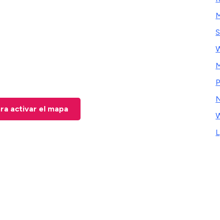
M
S
M
P
N
ara activar el mapa
W
L