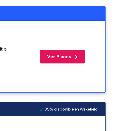
it o
Ver Planes
99% disponible en Wakefield