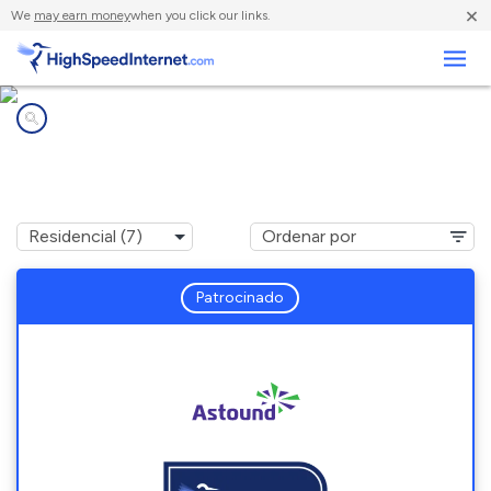
×
We
may earn money
when you click our links.
Negocios
Compañías de Internet en
Reading, MA
Patrocinado