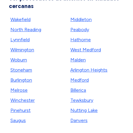
cercanas
Wakefield
Middleton
North Reading
Peabody
Lynnfield
Hathorne
Wilmington
West Medford
Woburn
Malden
Stoneham
Arlington Heights
Burlington
Medford
Melrose
Billerica
Winchester
Tewksbury
Pinehurst
Nutting Lake
Saugus
Danvers