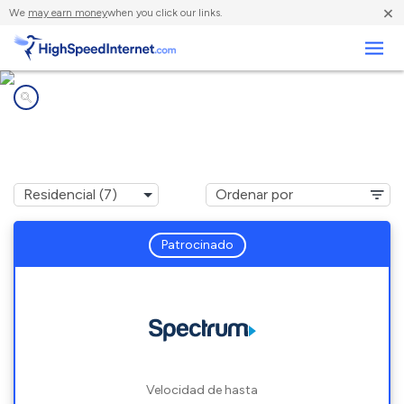
×
We
may earn money
when you click our links.
Negocios
Compañías de Internet en
Wenham, MA
Patrocinado
Velocidad de hasta