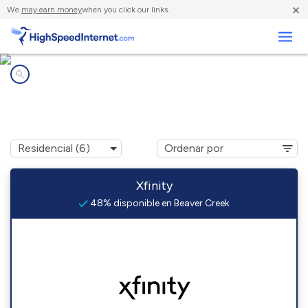
×
We
may earn money
when you click our links.
Negocios
Compañías de Internet en
Beaver Creek, MD
Xfinity
48% disponible en Beaver Creek