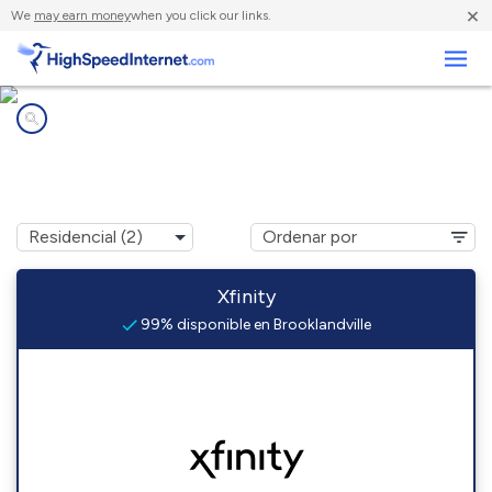
×
We
may earn money
when you click our links.
Negocios
Compañías de Internet en
Brooklandville, MD
Xfinity
99% disponible en Brooklandville