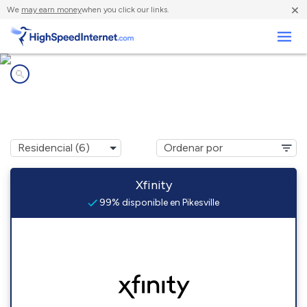
×
We
may earn money
when you click our links.
Negocios
Compañías de Internet en
Pikesville, MD
Xfinity
99% disponible en Pikesville