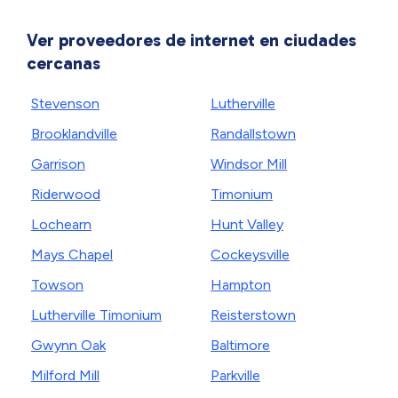
Ver proveedores de internet en ciudades
cercanas
Stevenson
Lutherville
Brooklandville
Randallstown
Garrison
Windsor Mill
Riderwood
Timonium
Lochearn
Hunt Valley
Mays Chapel
Cockeysville
Towson
Hampton
Lutherville Timonium
Reisterstown
Gwynn Oak
Baltimore
Milford Mill
Parkville