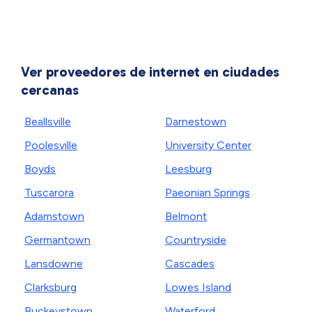
Ver proveedores de internet en ciudades
cercanas
Beallsville
Darnestown
Poolesville
University Center
Boyds
Leesburg
Tuscarora
Paeonian Springs
Adamstown
Belmont
Germantown
Countryside
Lansdowne
Cascades
Clarksburg
Lowes Island
Buckeystown
Waterford