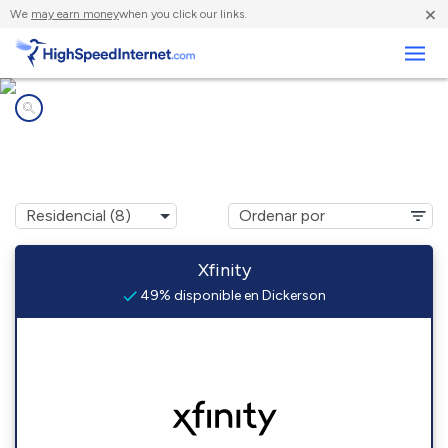
×
We
may earn money
when you click our links.
Negocios
Compañías de Internet en
Dickerson, MD
Xfinity
49% disponible en Dickerson