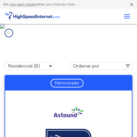
×
We
may earn money
when you click our links.
Negocios
Compañías de Internet en
Elkridge, MD
Patrocinado