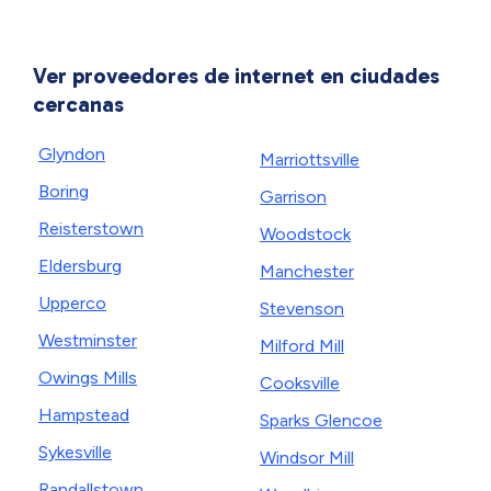
Ver proveedores de internet en ciudades
cercanas
Glyndon
Marriottsville
Boring
Garrison
Reisterstown
Woodstock
Eldersburg
Manchester
Upperco
Stevenson
Westminster
Milford Mill
Owings Mills
Cooksville
Hampstead
Sparks Glencoe
Sykesville
Windsor Mill
Randallstown