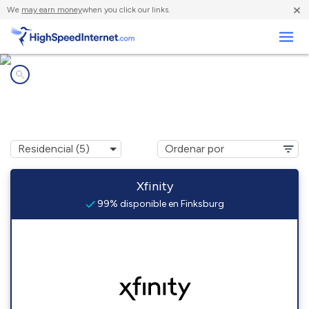
×
We
may earn money
when you click our links.
Negocios
Compañías de Internet en
Finksburg, MD
Xfinity
99% disponible en Finksburg