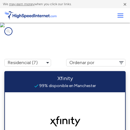
×
We
may earn money
when you click our links.
Negocios
Compañías de Internet en
Manchester, MD
Xfinity
99% disponible en Manchester