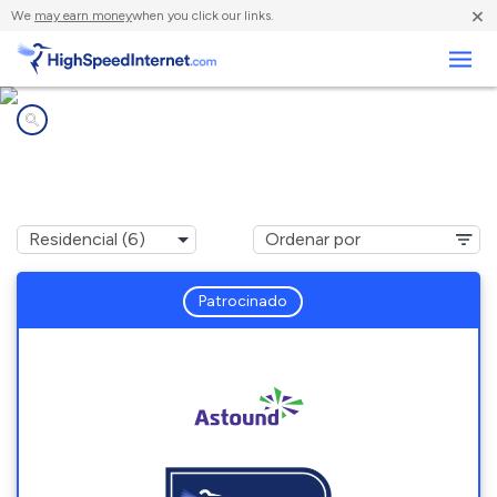
×
We
may earn money
when you click our links.
Negocios
Compañías de Internet en
Riva, MD
Patrocinado