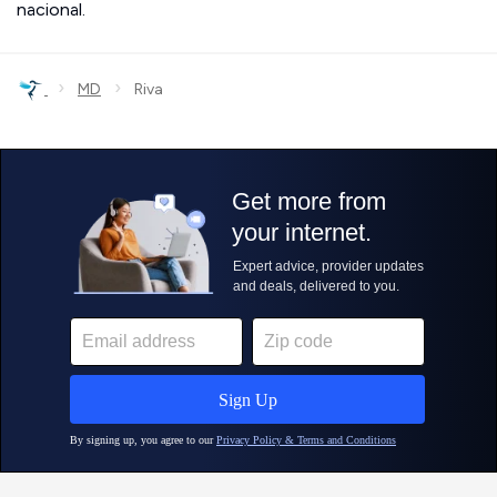
nacional.
›
›
MD
Riva