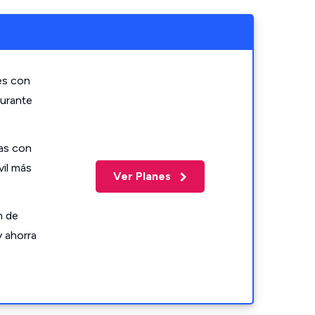
es con
durante
as con
vil más
Ver Planes
n de
y ahorra