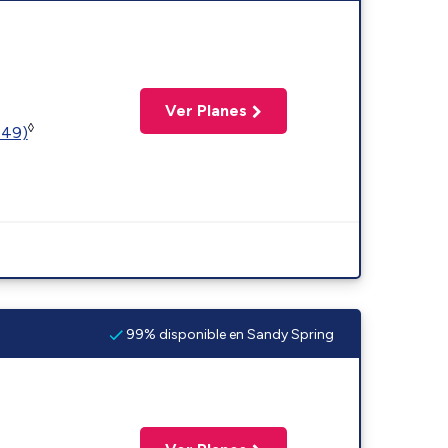
Ver Planes
◊
449)
99% disponible en Sandy Spring