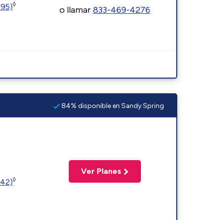
◊
595)
o llamar
833-469-4276
84% disponible en Sandy Spring
Ver Planes
◊
342)