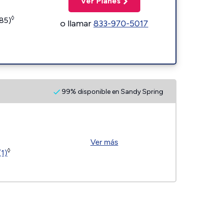
Ver Planes
◊
185)
o llamar
833-970-5017
99% disponible en Sandy Spring
Ver más
◊
(1)