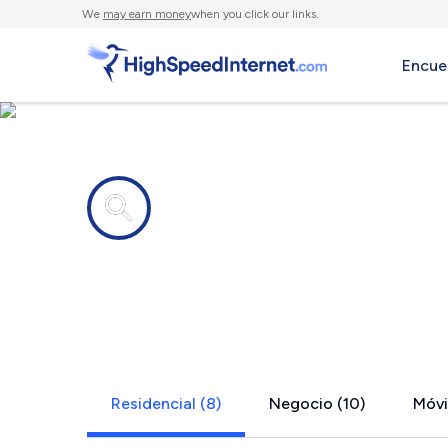
We
may earn money
when you click our links.
Encue
Compañías de Internet en
Sandy Spri
Residencial (8)
Negocio (10)
Móvil