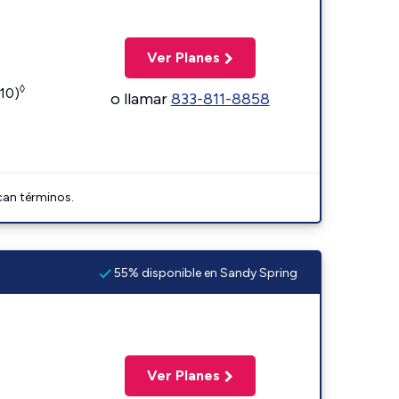
Ver Planes
◊
110)
o llamar
833-811-8858
can términos.
55% disponible en Sandy Spring
Ver Planes