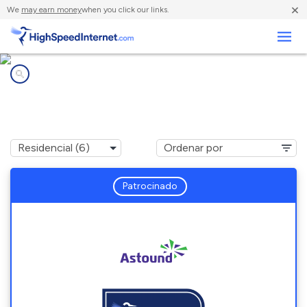
×
We
may earn money
when you click our links.
Negocios
Compañías de Internet en
Travilah, MD
Patrocinado