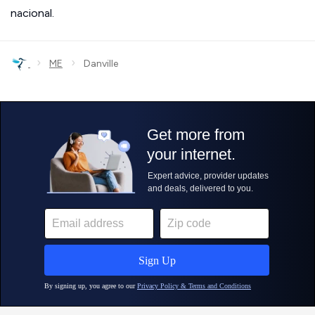
nacional.
›
›
ME
Danville