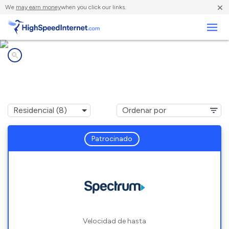
×
We
may earn money
when you click our links.
Negocios
Compañías de Internet en
Danville, ME
Patrocinado
Velocidad de hasta