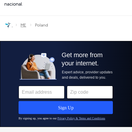
nacional.
›
›
ME
Poland