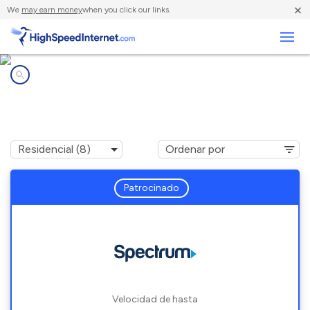
×
We
may earn money
when you click our links.
Negocios
Compañías de Internet en
Poland, ME
Patrocinado
Velocidad de hasta