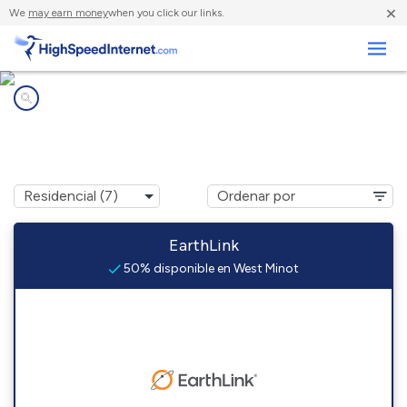
×
We
may earn money
when you click our links.
Negocios
Compañías de Internet en
West Minot, ME
EarthLink
50% disponible en West Minot