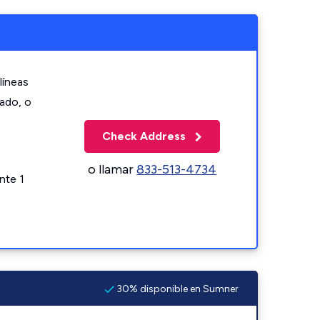
líneas
zado, o
Check Address
o llamar
833-513-4734
nte 1
30% disponible en Sumner