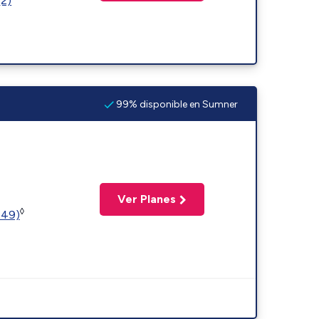
(2)
99% disponible en Sumner
Ver Planes
◊
449)