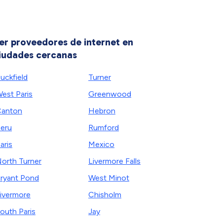
er proveedores de internet en
iudades cercanas
uckfield
Turner
est Paris
Greenwood
anton
Hebron
eru
Rumford
aris
Mexico
orth Turner
Livermore Falls
ryant Pond
West Minot
ivermore
Chisholm
outh Paris
Jay