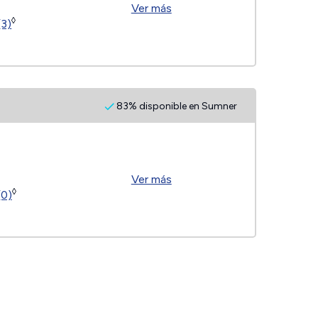
Ver más
◊
(3)
83% disponible en Sumner
Ver más
◊
(0)