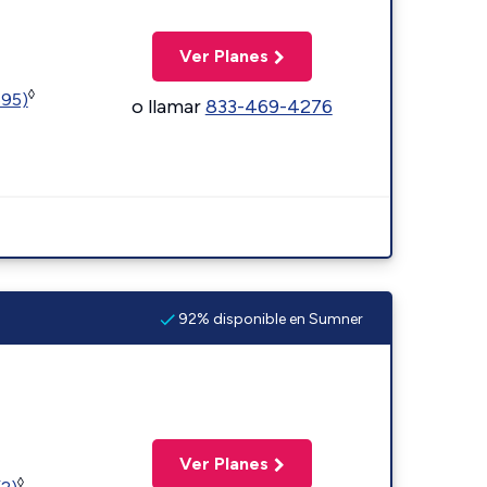
Ver Planes
◊
595)
o llamar
833-469-4276
92% disponible en Sumner
Ver Planes
◊