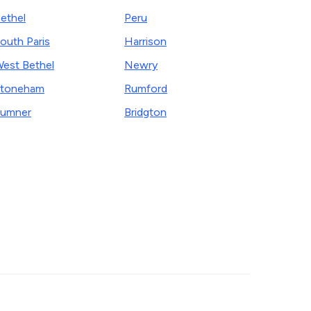
ethel
Peru
outh Paris
Harrison
est Bethel
Newry
Stoneham
Rumford
umner
Bridgton