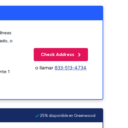
líneas
zado, o
Check Address
o llamar
833-513-4734
nte 1
25% disponible en Greenwood