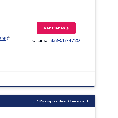
Ver Planes
◊
5996)
o llamar
833-513-4720
18% disponible en Greenwood