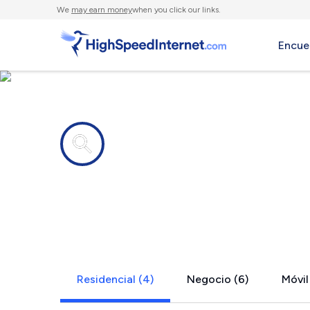
We
may earn money
when you click our links.
Encue
Compañías de Internet en
Greenwood
Residencial (4)
Negocio (6)
Móvil