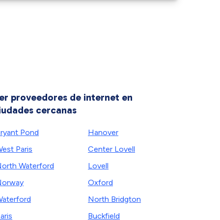
er proveedores de internet en
iudades cercanas
ryant Pond
Hanover
est Paris
Center Lovell
orth Waterford
Lovell
Norway
Oxford
aterford
North Bridgton
aris
Buckfield