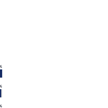
%
%
%