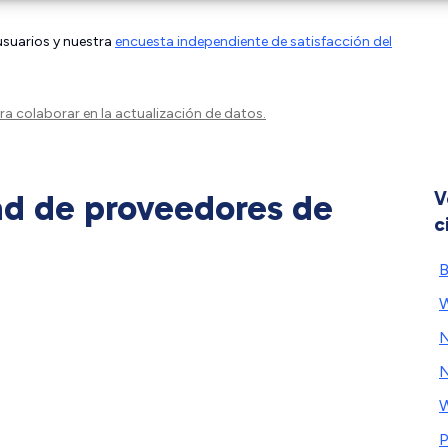
 usuarios y nuestra
encuesta independiente de satisfacción del
a colaborar en la actualización de datos.
ad de proveedores de
V
c
B
W
N
W
P