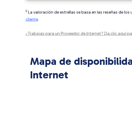
◊
La valoración de estrellas se basa en las reseñas de los
cliente
.
¿Trabajas para un Proveedor de Internet?
Da clic aquí
par
Mapa de disponibilid
Internet