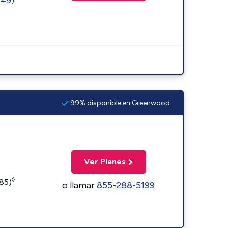
449)
99% disponible en Greenwood
Ver Planes
◊
185)
o llamar
855-288-5199