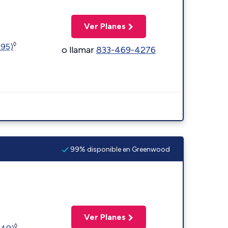
Ver Planes
◊
595)
o llamar
833-469-4276
99% disponible en Greenwood
Ver Planes
◊