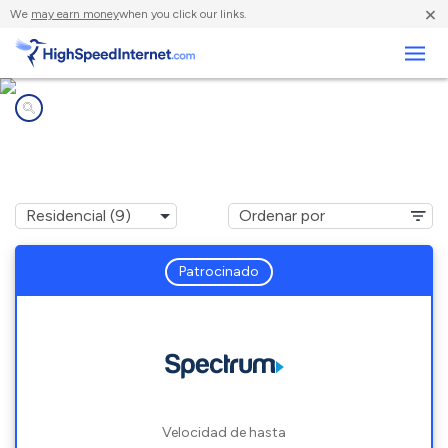
×
We
may earn money
when you click our links.
Negocios
Compañías de Internet en
West Paris, ME
Patrocinado
Velocidad de hasta