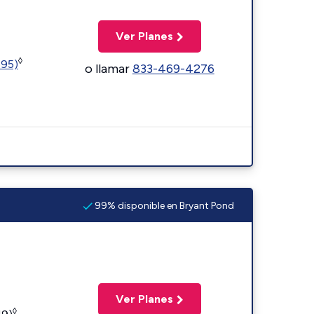
Ver Planes
◊
595)
o llamar
833-469-4276
99% disponible en Bryant Pond
Ver Planes
◊