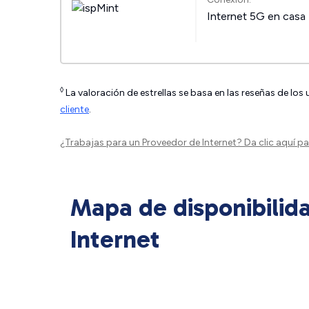
Internet 5G en casa
◊
La valoración de estrellas se basa en las reseñas de los
cliente
.
¿Trabajas para un Proveedor de Internet?
Da clic aquí
par
Mapa de disponibilid
Internet