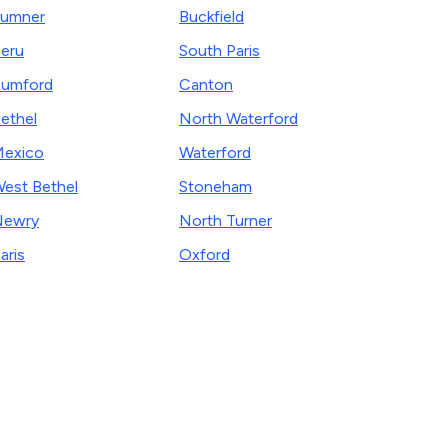
umner
Buckfield
eru
South Paris
umford
Canton
ethel
North Waterford
exico
Waterford
est Bethel
Stoneham
Newry
North Turner
aris
Oxford