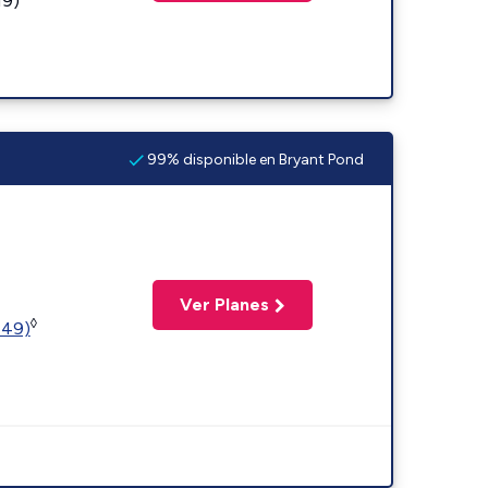
19)
99% disponible en Bryant Pond
Ver Planes
◊
449)