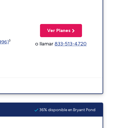
Ver Planes
◊
5996)
o llamar
833-513-4720
36% disponible en Bryant Pond