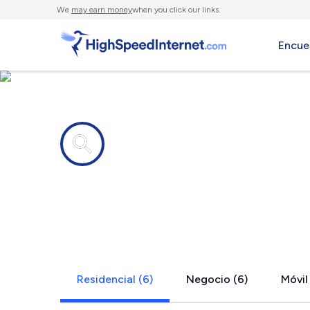
We
may earn money
when you click our links.
Encue
Compañías de Internet en
Bryant Pon
Residencial (6)
Negocio (6)
Móvil 