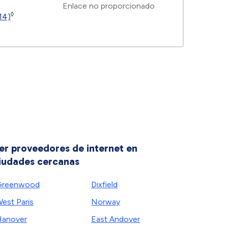
Enlace no proporcionado
◊
14)
er proveedores de internet en
iudades cercanas
Greenwood
Dixfield
est Paris
Norway
anover
East Andover