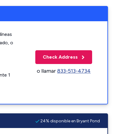
líneas
zado, o
Check Address
o llamar
833-513-4734
nte 1
24% disponible en Bryant Pond