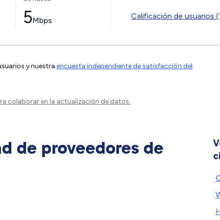
5
Calificación de usuarios (
Mbps
 usuarios y nuestra
encuesta independiente de satisfacción del
a colaborar en la actualización de datos.
ad de proveedores de
V
c
W
H