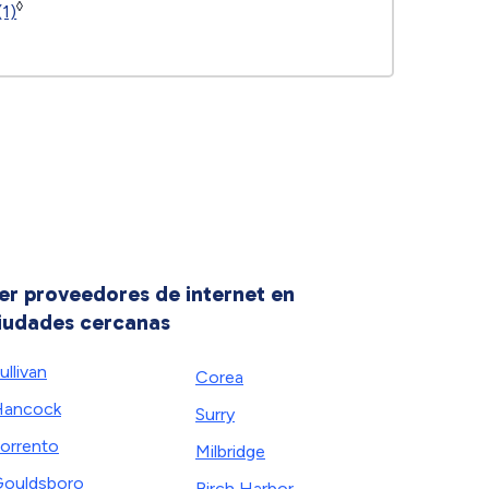
◊
(1)
er proveedores de internet en
iudades cercanas
ullivan
Corea
Hancock
Surry
orrento
Milbridge
ouldsboro
Birch Harbor