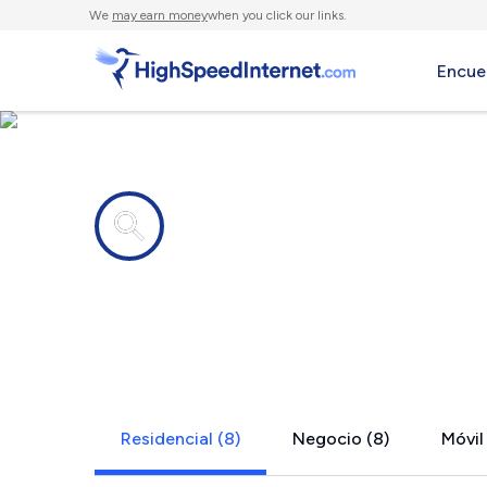
We
may earn money
when you click our links.
Encue
Compañías de Internet en
Franklin, M
Residencial (8)
Negocio (8)
Móvil 