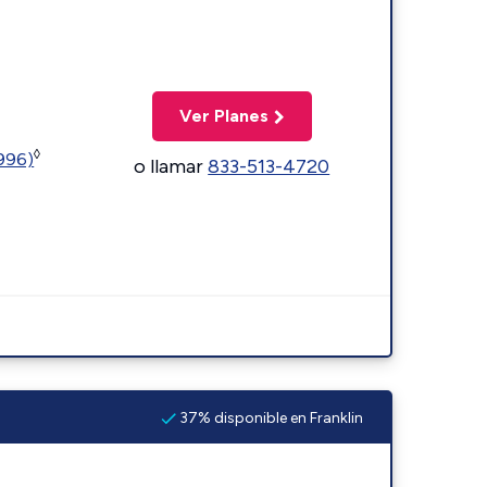
Ver Planes
◊
5996)
o llamar
833-513-4720
37% disponible en Franklin