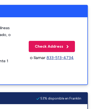
líneas
zado, o
Check Address
o llamar
833-513-4734
nte 1
53% disponible en Franklin