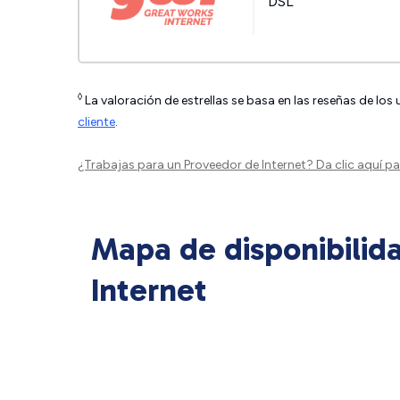
DSL
◊
La valoración de estrellas se basa en las reseñas de los
cliente
.
¿Trabajas para un Proveedor de Internet?
Da clic aquí
par
Mapa de disponibilid
Internet