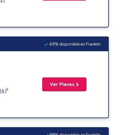
(2)
49% disponible en Franklin
Ver Planes
◊
14)
99% disponible en Franklin