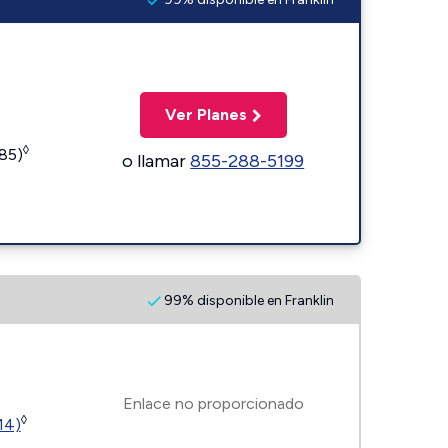
Ver Planes
◊
185)
o llamar
855-288-5199
99% disponible en Franklin
Enlace no proporcionado
◊
14)