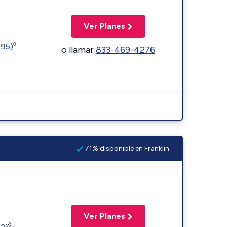
Ver Planes
◊
595)
o llamar
833-469-4276
71% disponible en Franklin
Ver Planes
◊