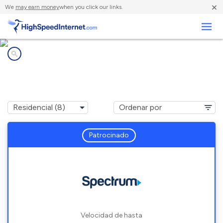
×
We
may earn money
when you click our links.
Negocios
Compañías de Internet en
Yarmouth, ME
Patrocinado
Velocidad de hasta