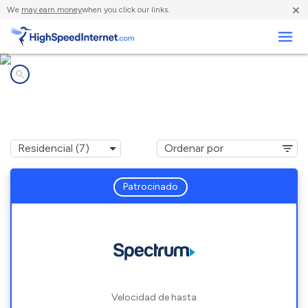
×
We
may earn money
when you click our links.
Negocios
Compañías de Internet en
Harbor Springs, MI
Patrocinado
Velocidad de hasta