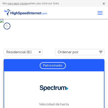
×
We
may earn money
when you click our links.
Negocios
Compañías de Internet en
Oakley, MI
Patrocinado
Velocidad de hasta