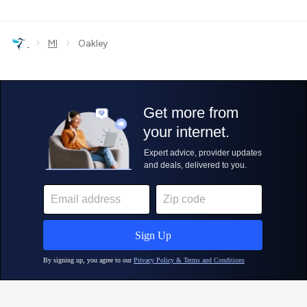
›
›
MI
Oakley