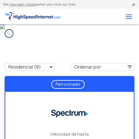
×
We
may earn money
when you click our links.
Negocios
Compañías de Internet en
Chesaning, MI
Patrocinado
Velocidad de hasta