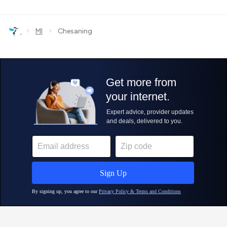
›
›
MI
Chesaning