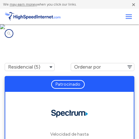
×
We
may earn money
when you click our links.
Negocios
Compañías de Internet en
Montrose, MI
Patrocinado
Velocidad de hasta