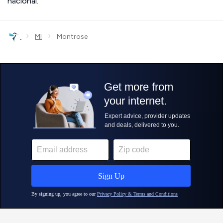
nacional.
›
›
MI
Montrose