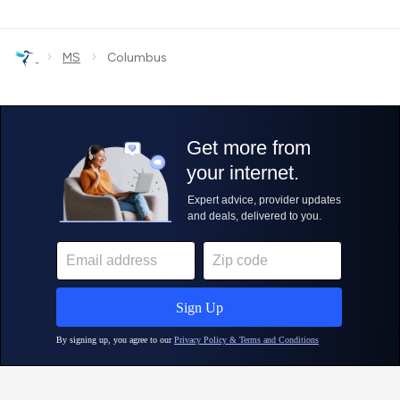
›
›
MS
Columbus