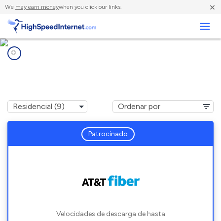
×
We
may earn money
when you click our links.
Negocios
Compañías de Internet en
Starkville, MS
Patrocinado
Velocidades de descarga de hasta