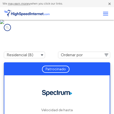
×
We
may earn money
when you click our links.
Negocios
Compañías de Internet en
Eaton, NY
Patrocinado
Velocidad de hasta