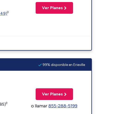
Ver Planes
◊
449)
99% disponible en Erieville
Ver Planes
◊
185)
o llamar
855-288-5199