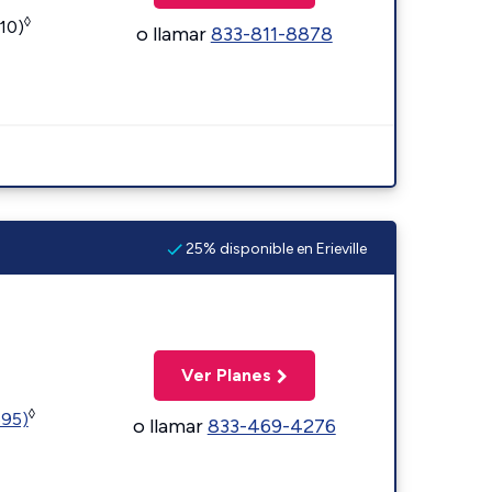
◊
110)
o llamar
833-811-8878
25% disponible en Erieville
Ver Planes
◊
595)
o llamar
833-469-4276