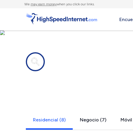
We
may earn money
when you click our links.
Encue
Compañías de Internet en
Erieville, N
Residencial (8)
Negocio (7)
Móvil 