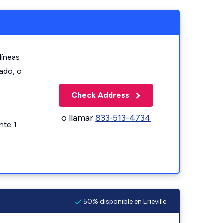
líneas
zado, o
Check Address
o llamar
833-513-4734
nte 1
50% disponible en Erieville