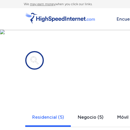
We
may earn money
when you click our links.
Encue
Compañías de Internet en
Lyndonville
Residencial (5)
Negocio (5)
Móvil 