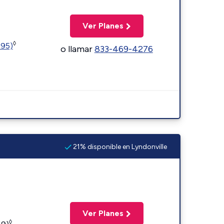
Ver Planes
◊
595)
o llamar
833-469-4276
21% disponible en Lyndonville
Ver Planes
◊