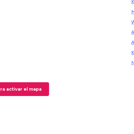
K
M
W
A
A
K
ara activar el mapa