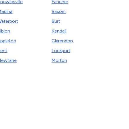
nowlesville
Fancher
edina
Basom
aterport
Burt
lbion
Kendall
ppleton
Clarendon
ent
Lockport
Newfane
Morton