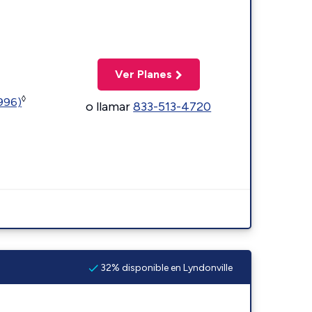
Ver Planes
◊
5996)
o llamar
833-513-4720
32% disponible en Lyndonville