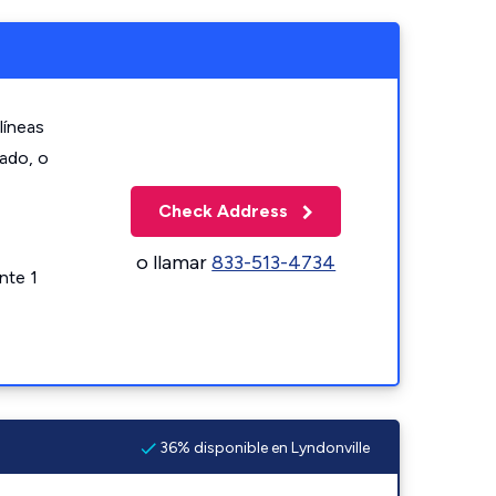
líneas
zado, o
Check Address
o llamar
833-513-4734
nte 1
36% disponible en Lyndonville