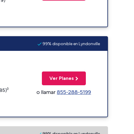
19)
99% disponible en Lyndonville
Ver Planes
◊
185)
o llamar
855-288-5199
99% disponible en Lyndonville