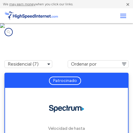
×
We
may earn money
when you click our links.
Negocios
Compañías de Internet en
Pamelia Center, NY
Patrocinado
Velocidad de hasta