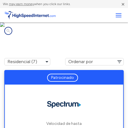
×
We
may earn money
when you click our links.
Negocios
Compañías de Internet en
Butler, OH
Patrocinado
Velocidad de hasta