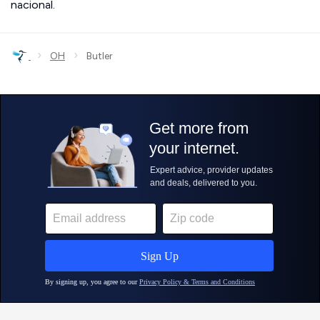
nacional.
›
›
OH
Butler