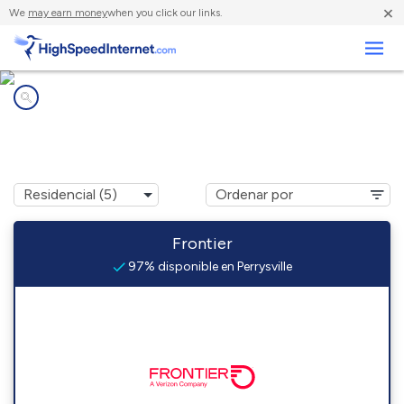
×
We
may earn money
when you click our links.
Negocios
Compañías de Internet en
Perrysville, OH
Frontier
97% disponible en Perrysville