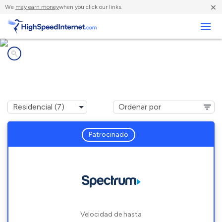
×
We
may earn money
when you click our links.
Negocios
Compañías de Internet en
Minster, OH
Patrocinado
Velocidad de hasta