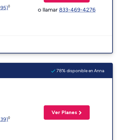
◊
595)
o llamar
833-469-4276
78% disponible en Anna
Ver Planes
◊
239)