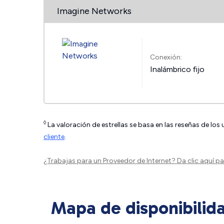
Imagine Networks
Conexión:
Inalámbrico fijo
◊
La valoración de estrellas se basa en las reseñas de los
cliente
.
¿Trabajas para un Proveedor de Internet?
Da clic aquí
par
Mapa de disponibilid