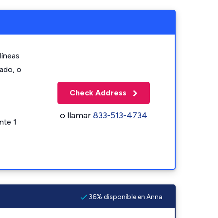
líneas
zado, o
Check Address
o llamar
833-513-4734
nte 1
36% disponible en Anna