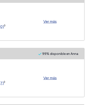
Ver más
◊
(0)
99% disponible en Anna
Ver más
◊
(7)