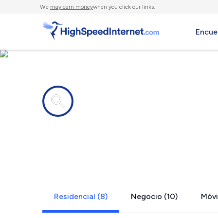
We
may earn money
when you click our links.
Encue
Compañías de Internet en
Anna, OH
Residencial (8)
Negocio (10)
Móvil