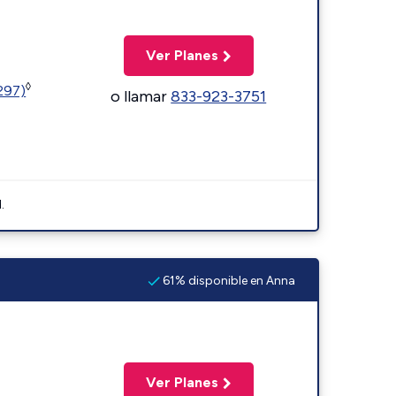
Ver Planes
◊
1297)
o llamar
833-923-3751
.
61% disponible en Anna
Ver Planes