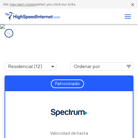
×
We
may earn money
when you click our links.
Negocios
Compañías de Internet en
Rittman, OH
Patrocinado
Velocidad de hasta