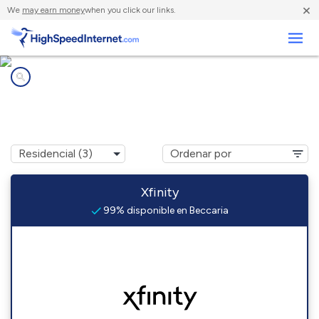
×
We
may earn money
when you click our links.
Negocios
Compañías de Internet en
Beccaria, PA
Xfinity
99% disponible en Beccaria