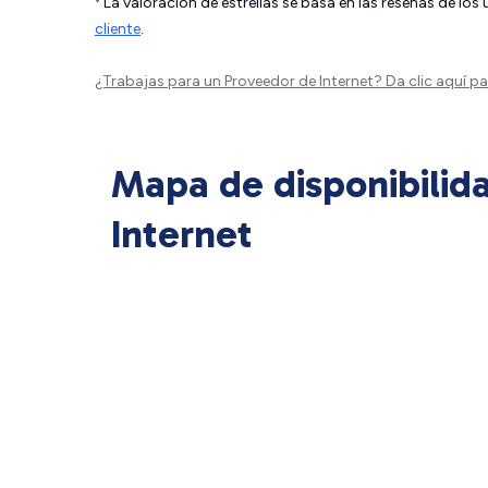
La valoración de estrellas se basa en las reseñas de los
cliente
.
¿Trabajas para un Proveedor de Internet?
Da clic aquí
par
Mapa de disponibilid
Internet