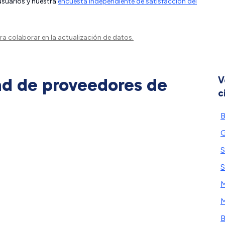
 usuarios y nuestra
encuesta independiente de satisfacción del
a colaborar en la actualización de datos.
ad de proveedores de
V
c
B
G
S
S
M
B