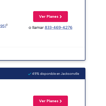
Ver Planes
◊
595)
o llamar
833-469-4276
49% disponible en Jacksonville
Ver Planes