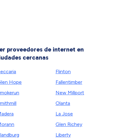
er proveedores de internet en
iudades cercanas
eccaria
Flinton
len Hope
Fallentimber
mokerun
New Millport
mithmill
Olanta
adera
La Jose
Morann
Glen Richey
landburg
Liberty