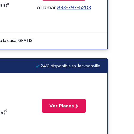
◊
599)
o llamar
833-797-5203
a la casa, GRATIS.
24% disponible en Jacksonville
Ver Planes
◊
19)