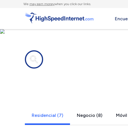
We
may earn money
when you click our links.
Encue
Compañías de Internet en
Jacksonvill
Residencial (7)
Negocio (8)
Móvil 