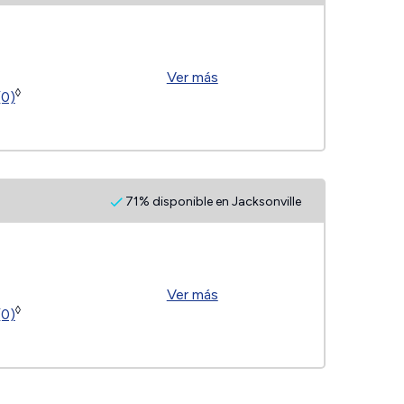
Ver más
◊
(0)
71% disponible en Jacksonville
Ver más
◊
(0)