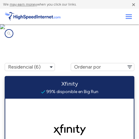
×
We
may earn money
when you click our links.
Negocios
Compañías de Internet en
Big Run, PA
Xfinity
99% disponible en Big Run