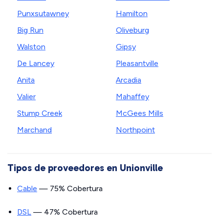
Punxsutawney
Hamilton
Big Run
Oliveburg
Walston
Gipsy
De Lancey
Pleasantville
Anita
Arcadia
Valier
Mahaffey
Stump Creek
McGees Mills
Marchand
Northpoint
Tipos de proveedores en Unionville
Cable
— 75% Cobertura
DSL
— 47% Cobertura