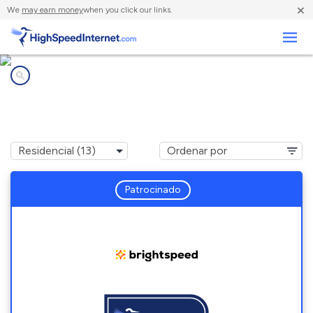
×
We
may earn money
when you click our links.
Negocios
Compañías de Internet en
Unionville, PA
Patrocinado