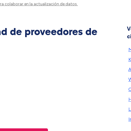
a colaborar en la actualización de datos.
ad de proveedores de
V
c
M
K
A
W
C
H
L
I