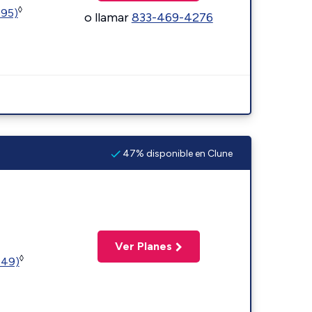
◊
595)
o llamar
833-469-4276
47% disponible en Clune
Ver Planes
◊
449)