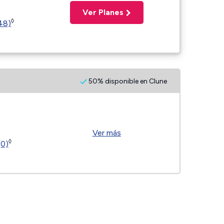
Ver Planes
◊
(48)
50% disponible en Clune
Ver más
◊
(0)