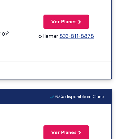
Ver Planes
◊
110)
o llamar
833-811-8878
67% disponible en Clune
Ver Planes