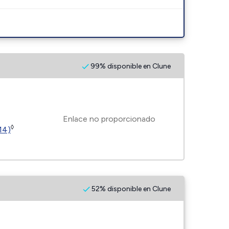
99% disponible en Clune
Enlace no proporcionado
◊
14)
52% disponible en Clune