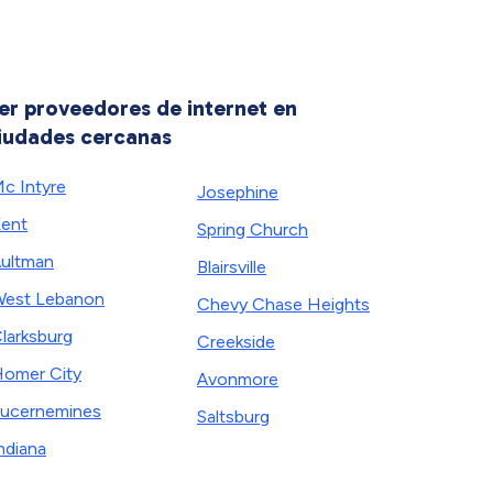
er proveedores de internet en
iudades cercanas
c Intyre
Josephine
ent
Spring Church
ultman
Blairsville
est Lebanon
Chevy Chase Heights
larksburg
Creekside
omer City
Avonmore
ucernemines
Saltsburg
ndiana