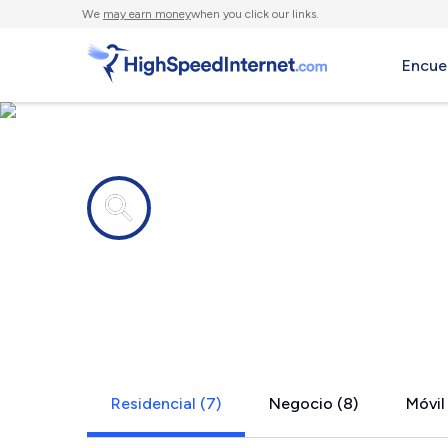
We
may earn money
when you click our links.
Encue
Compañías de Internet en
Clune, PA
Residencial (7)
Negocio (8)
Móvil 